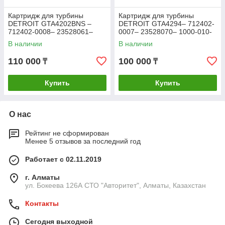
Картридж для турбины
Картридж для турбины
DETROIT GTA4202BNS –
DETROIT GTA4294– 712402-
712402-0008– 23528061–
0007– 23528070– 1000-010-
1000-010-515
518
В наличии
В наличии
110 000
100 000
₸
₸
Купить
Купить
О нас
Рейтинг не сформирован
Менее 5 отзывов за последний год
Работает с 02.11.2019
г. Алматы
ул. Бокеева 126А СТО "Авторитет", Алматы, Казахстан
Контакты
Сегодня выходной