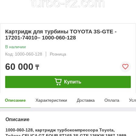
Картридж для турбины TOYOTA 3S-GTE -
17201-74010– 1000-060-128
В наличии
Код: 1000-060-128
Розница
60 000
₸
Купить
Описание
Характеристики
Доставка
Оплата
Усл
Описание
1000-060-128, картридж турбокомпрессора Toyota,
Тойота CELICA GT FOUR ST165 3S-GTE 136KW 1987-1989