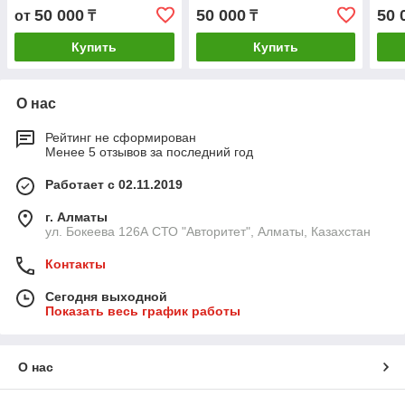
50 000
50 000
50 
от
₸
₸
Купить
Купить
О нас
Рейтинг не сформирован
Менее 5 отзывов за последний год
Работает с 02.11.2019
г. Алматы
ул. Бокеева 126А СТО "Авторитет", Алматы, Казахстан
Контакты
Сегодня выходной
Показать весь график работы
О нас