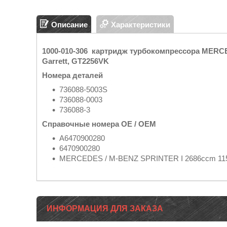
Описание
Характеристики
1000-010-306 картридж турбокомпрессора MERC
Garrett, GT2256VK
Номера деталей
736088-5003S
736088-0003
736088-3
Справочные номера OE / OEM
A6470900280
6470900280
MERCEDES / M-BENZ SPRINTER I 2686ccm 11
ИНФОРМАЦИЯ ДЛЯ ЗАКАЗА