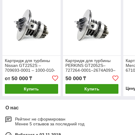
Картридж для турбины
Картридж для турбины
Карт
Nissan GT2252S –
PERKINS GT2052S–
Merc
709693-0001 – 1000-010-
727264-0001–2674A093–
6710
420
1000-010-502
50 000
50 000
от
₸
₸
Цен
Купить
Купить
О нас
Рейтинг не сформирован
Менее 5 отзывов за последний год
Работает с 02.11.2019