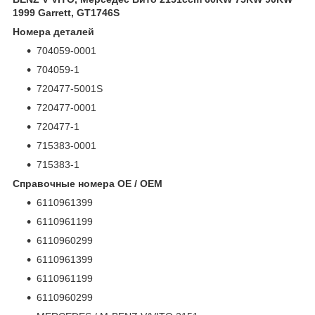
1999 Garrett, GT1746S
Номера деталей
704059-0001
704059-1
720477-5001S
720477-0001
720477-1
715383-0001
715383-1
Справочные номера OE / OEM
6110961399
6110961199
6110960299
6110961399
6110961199
6110960299