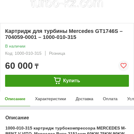
Картридж для турбины Mercedes GT1746S –
704059-0001 – 1000-010-315
В наличии
Код: 1000-010-315
Розница
60 000
₸
Купить
Описание
Характеристики
Доставка
Оплата
Усл
Описание
1000-010-315 картридж турбокомпрессора MERCEDES M-
BENZ V VITO, Мерседес Вито 2151ccm 60KW 75KW 90KW