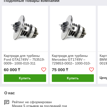
Подобные товары компании
Картридж для турбины
Картридж для турбины
Карт
Ford GTA1749V – 753519-
Mercedes GT1749V –
BMW
0009– 1000-010-311
729853-0002– 1000-010-
0019
110
60 000
75 000
₸
₸
Цен
Купить
Купить
О нас
Рейтинг не сформирован
Менее 5 отзывов за последний год